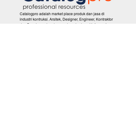
Catalogpro adalah market place produk dan jasa di
industri kontruksi. Arsitek, Designer, Engineer, Kontraktor
dan Developer dapat mengakses berbagai informasi
produk bahan bangunan yang disediakan langsung oleh
produk prinsipal. Dan sekaligus membeli produk dengan
harga terbaik.
Ikuti Kami
CatalogPro
Pelanggan
About Us
Promo
Brand News
RFQ (Request for
Events
Quotation)
Ketentuan
PRO Vlog
Product of The Week
Syarat & Ketentuan
Kebijakan Privasi
Hubungi Kami
Whatsapp
08 222 000 1678