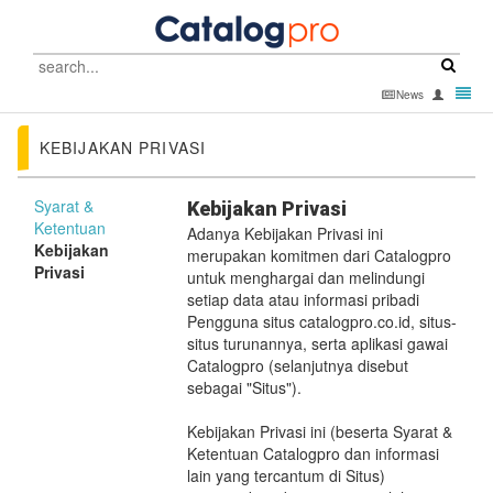
Catalog
Pro
Toggl
News
-
navig
go
KEBIJAKAN PRIVASI
to
homepage
Syarat &
Kebijakan Privasi
Ketentuan
Adanya Kebijakan Privasi ini
Kebijakan
merupakan komitmen dari Catalogpro
Privasi
untuk menghargai dan melindungi
setiap data atau informasi pribadi
Pengguna situs catalogpro.co.id, situs-
situs turunannya, serta aplikasi gawai
Catalogpro (selanjutnya disebut
sebagai "Situs").
Kebijakan Privasi ini (beserta Syarat &
Ketentuan Catalogpro dan informasi
lain yang tercantum di Situs)